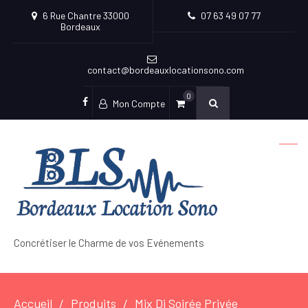
6 Rue Chantre 33000
07 63 49 07 77
Bordeaux
contact@bordeauxlocationsono.com
0
Mon Compte
facebook
Concrétiser le Charme de vos Evénements
Accueil
Produits
Mix Dj Soirée Privée