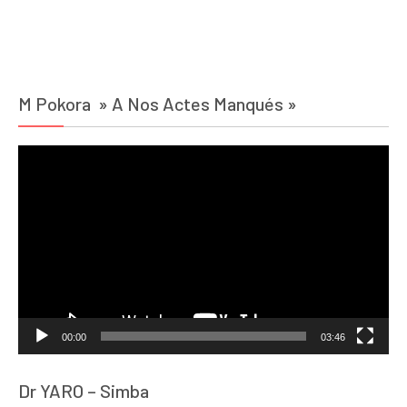
M Pokora » A Nos Actes Manqués »
Lecteur
vidéo
00:00
03:46
Dr YARO – Simba