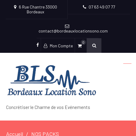
6 Rue Chantre 33000
07 63 49 07 77
Bordeaux
contact@bordeauxlocationsono.com
0
Mon Compte
facebook
Concrétiser le Charme de vos Evénements
Accueil
NOS PACKS