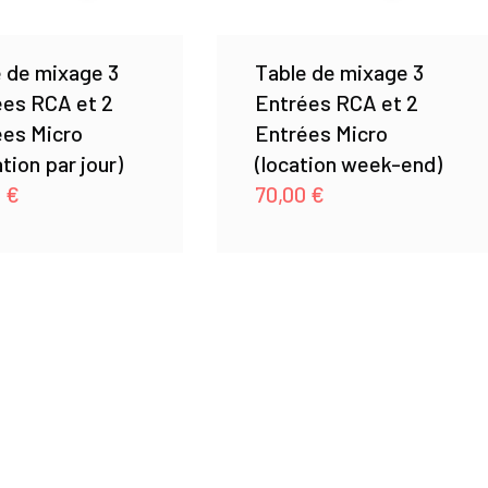
 de mixage 3
Table de mixage 3
ées RCA et 2
Entrées RCA et 2
ées Micro
Entrées Micro
tion par jour)
(location week-end)
0
€
70,00
€