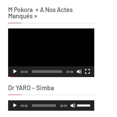
M Pokora » A Nos Actes
Manqués »
Lecteur
vidéo
00:00
03:46
Dr YARO – Simba
Lecteur
Utilisez
00:00
00:00
audio
les
flèches