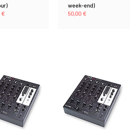
our)
week-end)
0
€
50,00
€