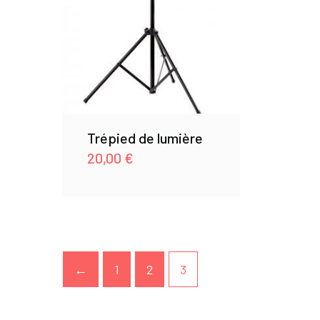
Trépied de lumière
20,00
€
←
1
2
3