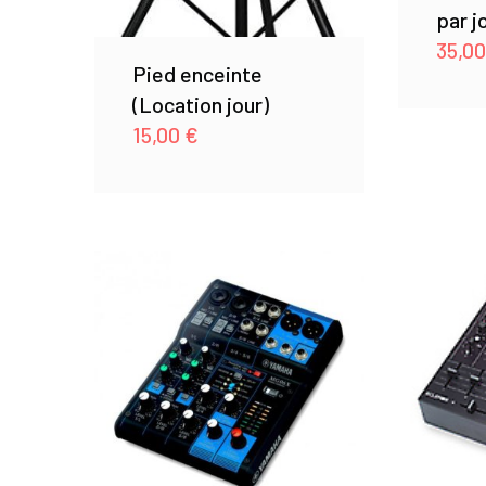
par j
35,0
Pied enceinte
(Location jour)
15,00
€